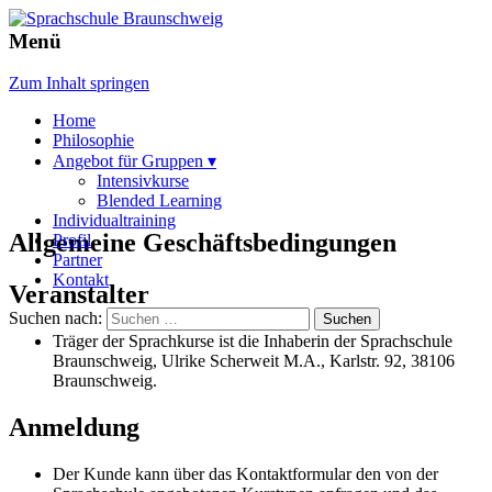
Menü
Sprachtraining & Übersetzungen
Sprachschule Braunschweig &
Wolfsburg
Zum Inhalt springen
Home
Philosophie
Angebot für Gruppen ▾
Intensivkurse
Blended Learning
Individualtraining
Allgemeine Geschäftsbedingungen
Profil
Partner
Kontakt
Veranstalter
Suchen nach:
Träger der Sprachkurse ist die Inhaberin der Sprachschule
Braunschweig, Ulrike Scherweit M.A., Karlstr. 92, 38106
Braunschweig.
Anmeldung
Der Kunde kann über das Kontaktformular den von der