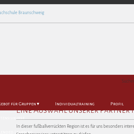
fsburg
Suche
ebot für Gruppen ▾
Individualtraining
Profil
Eine Auswahl unserer Partner i
ntensivkurse
In dieser fußballverrückten Region ist es für uns besonders inte
lended Learning