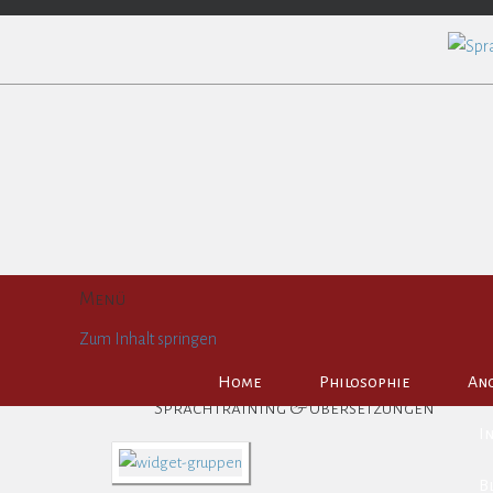
Sprachtraining & Übersetzungen
Sprachschule Braunschweig & Wol
Menü
Zum Inhalt springen
Home
Philosophie
Ang
Sprachtraining & Übersetzungen
I
B