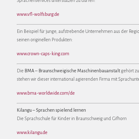
Sprachenservices unterstützen zu dürfen:
www.vfl-wolfsburg.de
Ein Beispiel für junge, aufstrebende Unternehmen aus der Regi
seinen originellen Produkten:
www.crown-caps-king.com
Die
BMA – Braunschweigische Maschinenbauanstalt
gehört zu
stehen wir dieser international agierenden Firma mit Sprachunter
www.bma-worldwide.com/de
Kilangu – Sprachen spielend lernen
Die Sprachschule für Kinder in Braunschweig und Gifhorn
www.kilangu.de