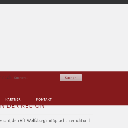
n nach:
Partner
Kontakt
n der Region
ressant, den
VfL Wolfsburg
mit Sprachunterricht und